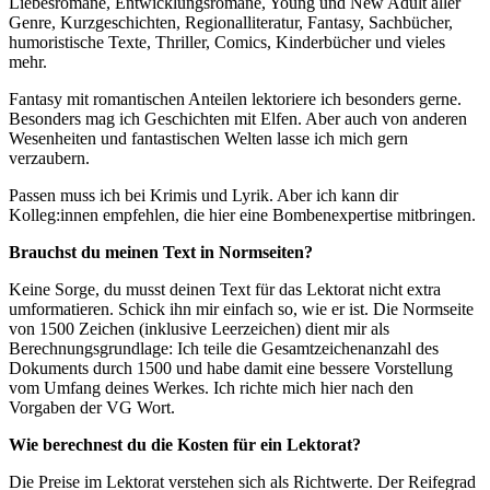
Liebesromane, Entwicklungsromane, Young und New Adult aller
Genre, Kurzgeschichten, Regionalliteratur, Fantasy, Sachbücher,
humoristische Texte, Thriller, Comics, Kinderbücher und vieles
mehr.
Fantasy mit romantischen Anteilen lektoriere ich besonders gerne.
Besonders mag ich Geschichten mit Elfen. Aber auch von anderen
Wesenheiten und fantastischen Welten lasse ich mich gern
verzaubern.
Passen muss ich bei Krimis und Lyrik. Aber ich kann dir
Kolleg:innen empfehlen, die hier eine Bombenexpertise mitbringen.
Brauchst du meinen Text in Normseiten?
Keine Sorge, du musst deinen Text für das Lektorat nicht extra
umformatieren. Schick ihn mir einfach so, wie er ist. Die Normseite
von 1500 Zeichen (inklusive Leerzeichen) dient mir als
Berechnungsgrundlage: Ich teile die Gesamtzeichenanzahl des
Dokuments durch 1500 und habe damit eine bessere Vorstellung
vom Umfang deines Werkes. Ich richte mich hier nach den
Vorgaben der VG Wort.
Wie berechnest du die Kosten für ein Lektorat?
Die Preise im Lektorat verstehen sich als Richtwerte. Der Reifegrad