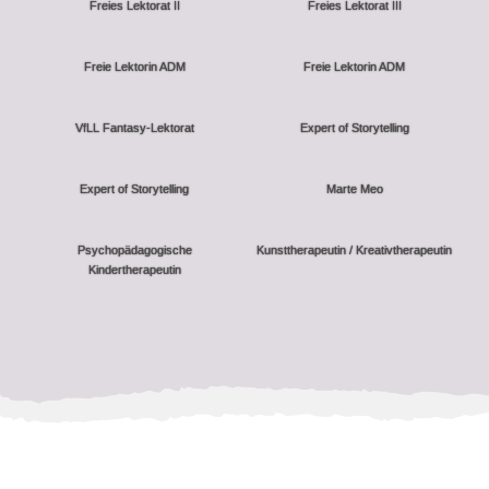
Freies Lektorat II
Freies Lektorat III
Freie Lektorin ADM
Freie Lektorin ADM
VfLL Fantasy-Lektorat
Expert of Storytelling
Expert of Storytelling
Marte Meo
Psychopädagogische
Kunsttherapeutin / Kreativtherapeutin
Kindertherapeutin